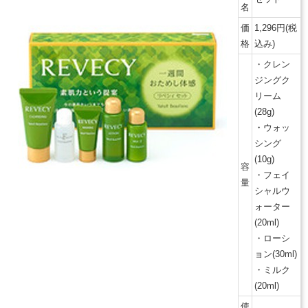
名
価
1,296円(税
格
込み)
・クレン
ジングク
リーム
(28g)
・ウォッ
シング
(10g)
容
・フェイ
量
シャルウ
ォーター
(20ml)
・ローシ
ョン(30ml)
・ミルク
(20ml)
使