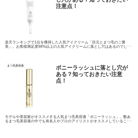
注意点！
楽天ランキングで1位を獲得した人気アイクリーム「目元とまつ毛のご褒
美」。お客様満足度98%以上の人気アイクリームに落とし穴はあるのでしょ
うか。有名だから人気だからと商品の良い部分にばかり見ていては思わぬ落
とし穴にはまることもありますので、成分や価格、口コミなど様々な視点か
ら調べていきたいと思います。
まつ毛美容液
ボニーラッシュに落とし穴が
ある？知っておきたい注意
点！
モデルや美容家がオススメする人気まつ毛美容液「ボニーラッシュ」。数あ
るまつ毛美容液の中でも有名人やプロのアイリストがオススメしていること
で有名な商品ですが、どのような成分でできているのでしょうか。知らずに
購入してしまっては思わぬ落とし穴にはまってしまうことも。そこで、成分
や口コミなど商品について調べていきたいと思いますので参考にしてみてく